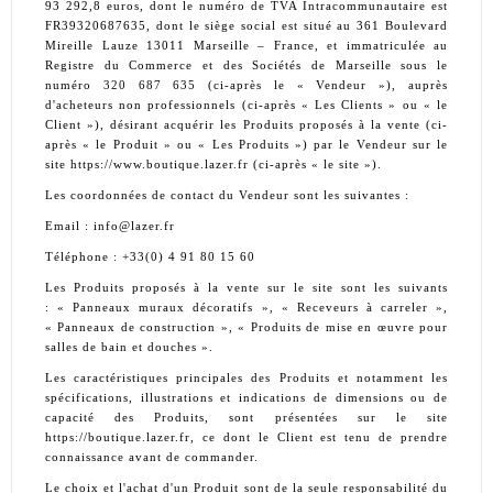
93 292,8 euros, dont le numéro de TVA Intracommunautaire est
FR39320687635, dont le siège social est situé au 361 Boulevard
Mireille Lauze 13011 Marseille – France, et immatriculée au
Registre du Commerce et des Sociétés de Marseille sous le
numéro
320 687 635
(ci-après le « Vendeur »), auprès
d'acheteurs non professionnels (ci-après « Les Clients » ou « le
Client »), désirant acquérir les Produits proposés à la vente (ci-
après « le Produit » ou « Les Produits ») par le Vendeur sur le
site https://www.boutique.lazer
.fr
(ci-après « le site »).
Les coordonnées de contact du Vendeur sont les suivantes :
Email : info@lazer.fr
Téléphone : +33(0) 4 91 80 15 60
Les Produits proposés à la vente sur le site sont les suivants
: « Panneaux muraux décoratifs », « Receveurs à carreler »,
« Panneaux de construction », « Produits de mise en œuvre pour
salles de bain et douches »
.
Les caractéristiques principales des Produits et notamment les
spécifications, illustrations et indications de dimensions ou de
capacité des Produits, sont présentées sur le site
https://boutique.lazer.fr, ce dont le Client est tenu de prendre
connaissance avant de commander.
Le choix et l'achat d'un Produit sont de la seule responsabilité du